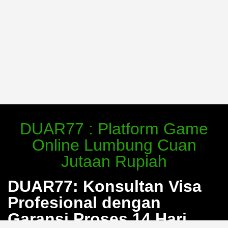
DUAR77 : Platform Game
Online Lumbung Cuan
Jutaan Rupiah
DUAR77: Konsultan Visa
Profesional dengan
Garansi Proses 14 Hari