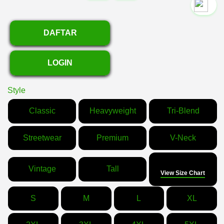
`2
DAFTAR
LOGIN
Style
Classic
Heavyweight
Tri-Blend
Streetwear
Premium
V-Neck
Size
Vintage
Tall
View Size Chart
S
M
L
XL