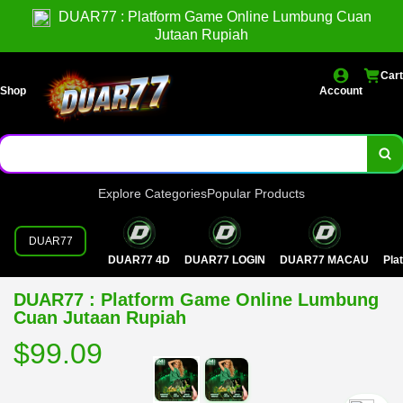
DUAR77 : Platform Game Online Lumbung Cuan
Jutaan Rupiah
Cart
Shop
Account
Explore Categories
Popular Products
DUAR77
DUAR77 4D
DUAR77 LOGIN
DUAR77 MACAU
Pla
DUAR77 : Platform Game Online Lumbung
Cuan Jutaan Rupiah
$99.09