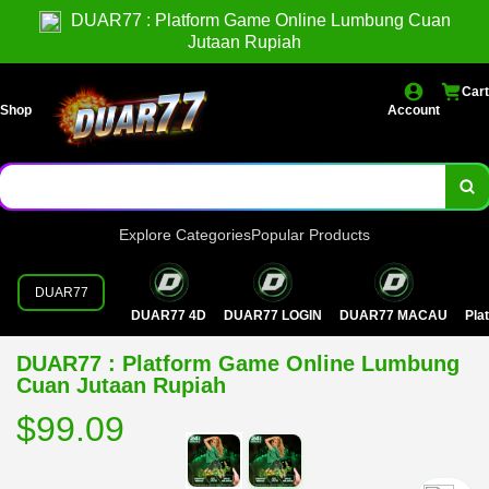
DUAR77 : Platform Game Online Lumbung Cuan
Jutaan Rupiah
Cart
Shop
Account
Explore Categories
Popular Products
DUAR77
DUAR77 4D
DUAR77 LOGIN
DUAR77 MACAU
Pla
DUAR77 : Platform Game Online Lumbung
Cuan Jutaan Rupiah
$99.09